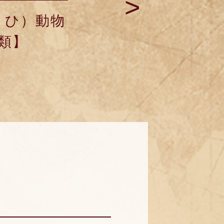
>
くひ）動物
類】