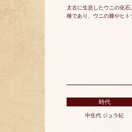
太古に生息したウニの化石
種であり、ウニの棘やヒト
時代
中生代 ジュラ紀