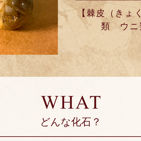
【棘皮（きょ
類 ウニ
どんな化石？