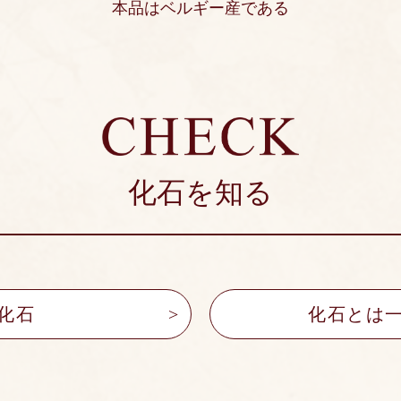
本品はベルギー産である
化石を知る
化石
化石とは