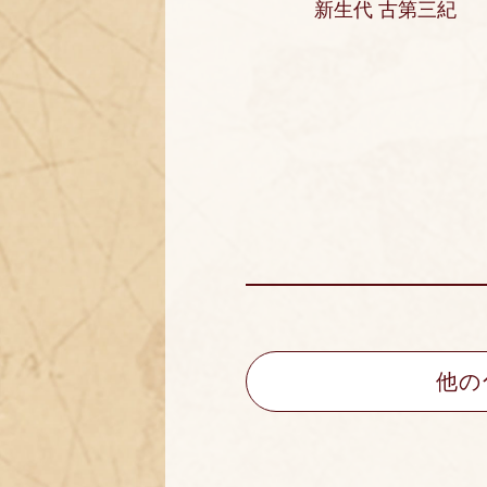
新生代 古第三紀
他の