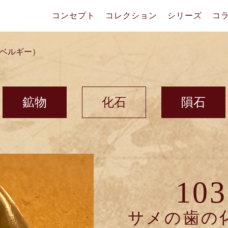
コンセプト
コレクション
シリーズ
コ
（ベルギー）
鉱物
化石
隕石
103
サメの歯の