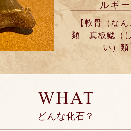
ルギー
【軟骨（なん
類 真板鰓（
い）類
どんな化石？