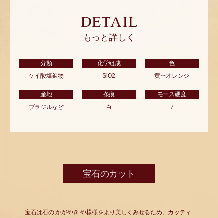
もっと詳しく
分類
化学組成
色
ケイ酸塩鉱物
SiO2
黄〜オレンジ
産地
条痕
モース硬度
ブラジルなど
白
7
宝石のカット
宝石は石の かがやき や模様をより美しくみせるため、カッティ