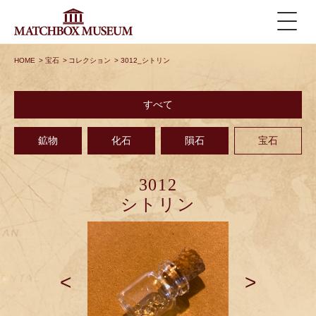
HOME
>
宝石
>
コレクション
>
3012_シトリン
すべて
鉱物
化石
隕石
宝石
3012
シトリン
<
>