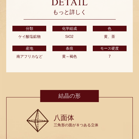
もっと詳しく
分類
化学組成
色
ケイ酸塩鉱物
SiO2
黄、茶
産地
条痕
モース硬度
南アフリカなど
黄～褐色
7
結晶の形
八面体
三角形の面が８つある立体