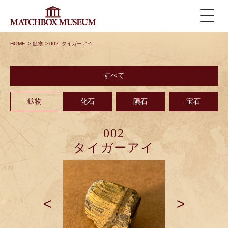
HOME
>
鉱物
>
002_タイガーアイ
すべて
鉱物
化石
隕石
宝石
002
タイガーアイ
<
>