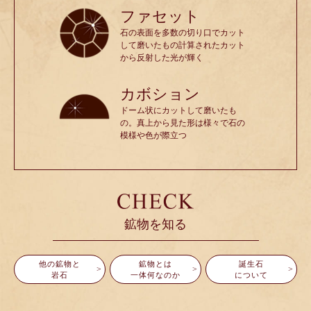
ファセット
石の表面を多数の切り口でカット
して磨いたもの計算されたカット
から反射した光が輝く
カボション
ドーム状にカットして磨いたも
の。真上から見た形は様々で石の
模様や色が際立つ
鉱物を知る
他の鉱物と
鉱物とは
誕生石
岩石
一体何なのか
について