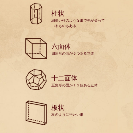
柱状
細長い柱のような形で先が尖って
いるものもある
六面体
四角形の面が６つある立体
十二面体
五角形の面が１２個ある立体
板状
板のように平たい形