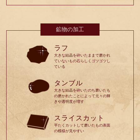
鉱物の加工
ラフ
大きな結晶を砕いたままで磨かれ
ていないもの石らしくゴツゴツし
ている
タンブル
大きな結晶を砕いたのち磨いたも
の磨かれたことによって元々の輝
きや透明度が増す
スライスカット
平たくカットして磨いたもの表面
の模様が見やすい