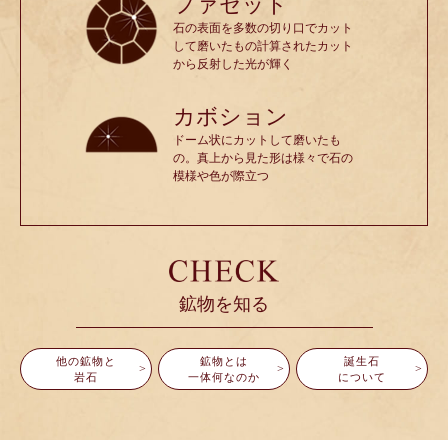
ファセット
石の表面を多数の切り口でカット
して磨いたもの計算されたカット
から反射した光が輝く
カボション
ドーム状にカットして磨いたも
の。真上から見た形は様々で石の
模様や色が際立つ
鉱物を知る
他の鉱物と
鉱物とは
誕生石
岩石
一体何なのか
について