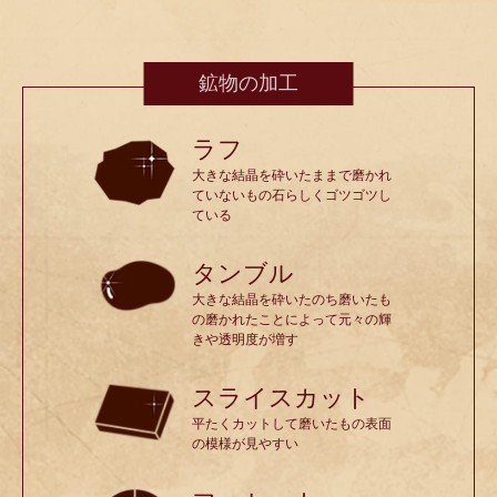
鉱物の加工
ラフ
大きな結晶を砕いたままで磨かれ
ていないもの石らしくゴツゴツし
ている
タンブル
大きな結晶を砕いたのち磨いたも
の磨かれたことによって元々の輝
きや透明度が増す
スライスカット
平たくカットして磨いたもの表面
の模様が見やすい