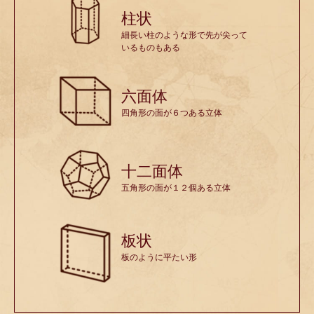
柱状
細長い柱のような形で先が尖って
いるものもある
六面体
四角形の面が６つある立体
十二面体
五角形の面が１２個ある立体
板状
板のように平たい形