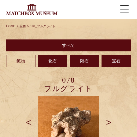
HOME
>
鉱物
>
078_フルグライト
すべて
鉱物
化石
隕石
宝石
078
フルグライト
<
>