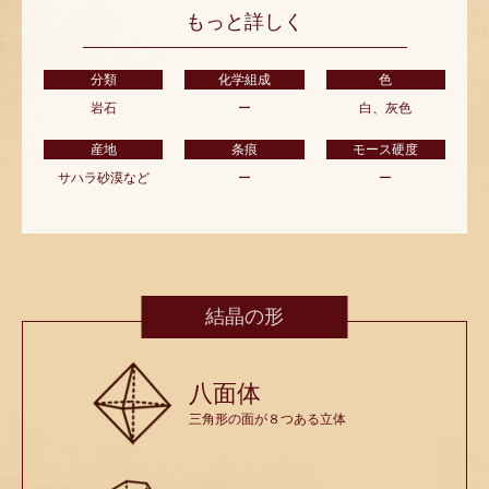
もっと詳しく
分類
化学組成
色
岩石
ー
白、灰色
産地
条痕
モース硬度
サハラ砂漠など
ー
ー
結晶の形
八面体
三角形の面が８つある立体