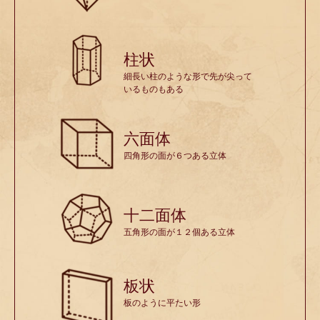
柱状
細長い柱のような形で先が尖って
いるものもある
六面体
四角形の面が６つある立体
十二面体
五角形の面が１２個ある立体
板状
板のように平たい形