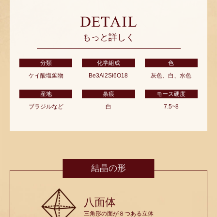
もっと詳しく
分類
化学組成
色
ケイ酸塩鉱物
Be3Al2Si6O18
灰色、白、水色
産地
条痕
モース硬度
ブラジルなど
白
7.5~8
結晶の形
八面体
三角形の面が８つある立体