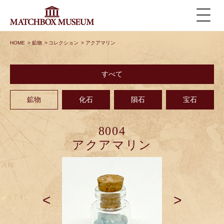
HOME
>
鉱物
>
コレクション
>
アクアマリン
すべて
鉱物
化石
隕石
宝石
8004
アクアマリン
<
>