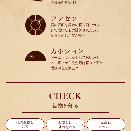
の模様が見やすい
ファセット
石の表面を多数の切り口でカット
して磨いたもの計算されたカット
から反射した光が輝く
カボション
ドーム状にカットして磨いたも
の。真上から見た形は様々で石の
模様や色が際立つ
鉱物を知る
他の鉱物と
鉱物とは
誕生石
岩石
一体何なのか
について