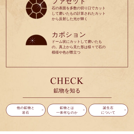
ファセット
石の表面を多数の切り口でカット
して磨いたもの計算されたカット
から反射した光が輝く
カボション
ドーム状にカットして磨いたも
の。真上から見た形は様々で石の
模様や色が際立つ
鉱物を知る
他の鉱物と
鉱物とは
誕生石
岩石
一体何なのか
について