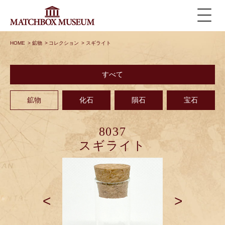
HOME
>
鉱物
>
コレクション
>
スギライト
すべて
鉱物
化石
隕石
宝石
8037
スギライト
<
>