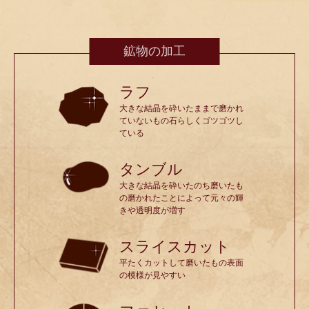
鉱物の加工
ラフ
大きな結晶を砕いたままで磨かれ
ていないもの石らしくゴツゴツし
ている
タンブル
大きな結晶を砕いたのち磨いたも
の磨かれたことによって元々の輝
きや透明度が増す
スライスカット
平たくカットして磨いたもの表面
の模様が見やすい