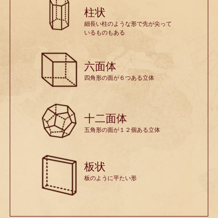
柱状
細長い柱のような形で先が尖って
いるものもある
六面体
四角形の面が６つある立体
十二面体
五角形の面が１２個ある立体
板状
板のように平たい形