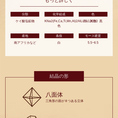
もっと詳しく
分類
化学組成
色
ケイ酸塩鉱物
KNa2(Fe,Ca,Ti,Mn,Al)2AlLi2Si12O30
白、灰色、黒
色
産地
条痕
モース硬度
南アフリカなど
白
5.5~6.5
結晶の形
八面体
三角形の面が８つある立体