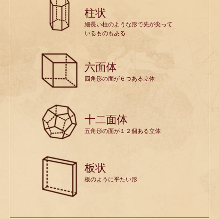
柱状
細長い柱のような形で先が尖って
いるものもある
六面体
四角形の面が６つある立体
十二面体
五角形の面が１２個ある立体
板状
板のように平たい形