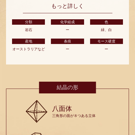
もっと詳しく
分類
化学組成
色
岩石
ー
緑、白
産地
条痕
モース硬度
オーストラリアなど
ー
ー
結晶の形
八面体
三角形の面が８つある立体