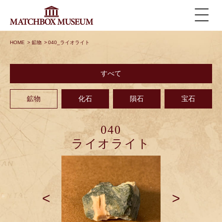
HOME
>
鉱物
>
040_ライオライト
すべて
鉱物
化石
隕石
宝石
040
ライオライト
<
>