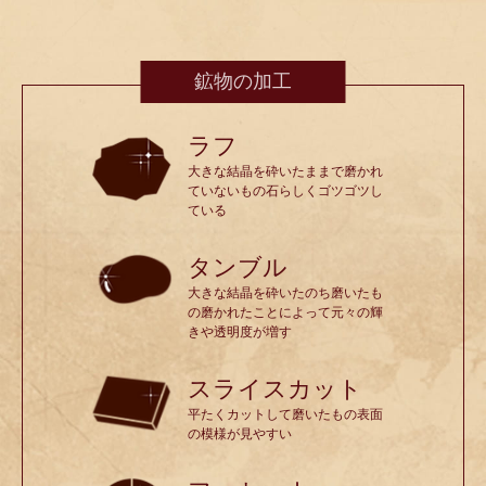
鉱物の加工
ラフ
大きな結晶を砕いたままで磨かれ
ていないもの石らしくゴツゴツし
ている
タンブル
大きな結晶を砕いたのち磨いたも
の磨かれたことによって元々の輝
きや透明度が増す
スライスカット
平たくカットして磨いたもの表面
の模様が見やすい