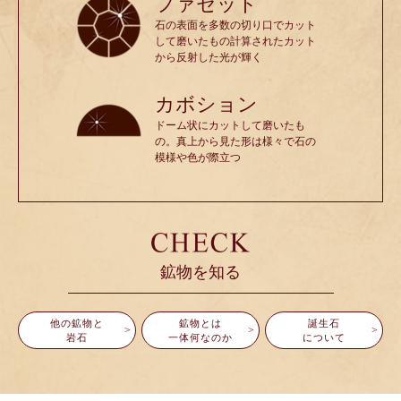
ファセット
石の表面を多数の切り口でカット
して磨いたもの計算されたカット
から反射した光が輝く
カボション
ドーム状にカットして磨いたも
の。真上から見た形は様々で石の
模様や色が際立つ
鉱物を知る
他の鉱物と
鉱物とは
誕生石
岩石
一体何なのか
について