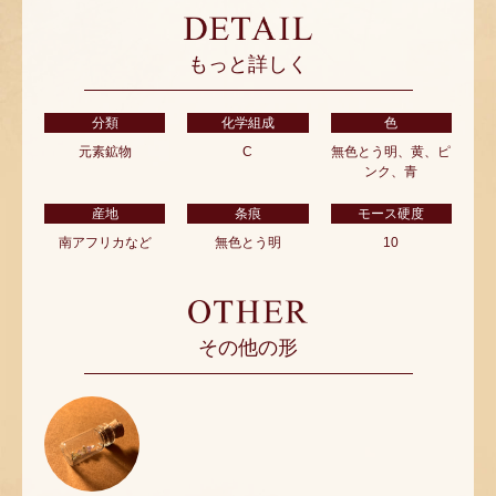
もっと詳しく
分類
化学組成
色
元素鉱物
C
無色とう明、黄、ピ
ンク、青
産地
条痕
モース硬度
南アフリカなど
無色とう明
10
その他の形