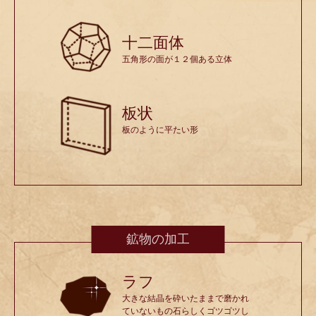
十二面体
五角形の面が１２個ある立体
板状
板のように平たい形
鉱物の加工
ラフ
大きな結晶を砕いたままで磨かれ
ていないもの石らしくゴツゴツし