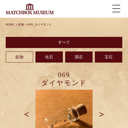
HOME
>
鉱物
>
069_ダイヤモンド
すべて
鉱物
化石
隕石
宝石
069
ダイヤモンド
<
>