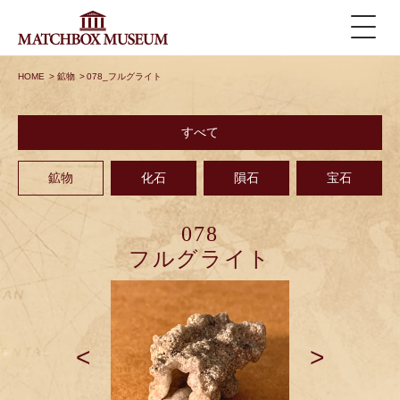
HOME
>
鉱物
>
078_フルグライト
すべて
鉱物
化石
隕石
宝石
078
フルグライト
<
>