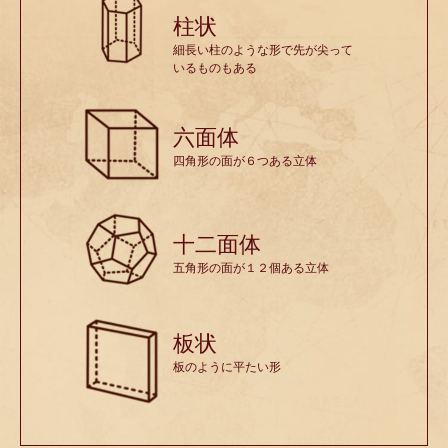
柱状
細長い柱のような形で先が尖って
いるものもある
六面体
四角形の面が６つある立体
十二面体
五角形の面が１２個ある立体
板状
板のように平たい形