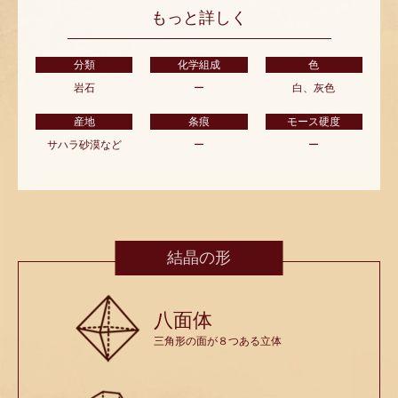
もっと詳しく
分類
化学組成
色
岩石
ー
白、灰色
産地
条痕
モース硬度
サハラ砂漠など
ー
ー
結晶の形
八面体
三角形の面が８つある立体