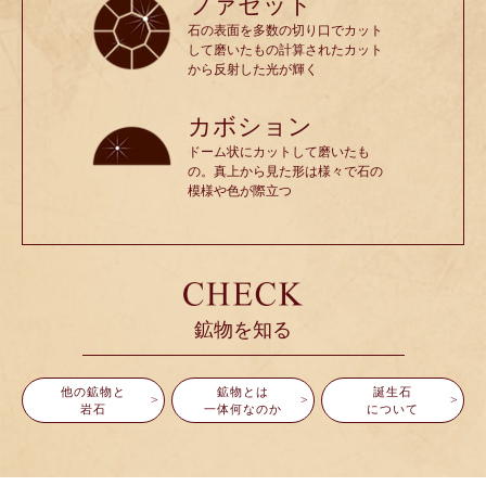
ファセット
石の表面を多数の切り口でカット
して磨いたもの計算されたカット
から反射した光が輝く
カボション
ドーム状にカットして磨いたも
の。真上から見た形は様々で石の
模様や色が際立つ
鉱物を知る
他の鉱物と
鉱物とは
誕生石
岩石
一体何なのか
について