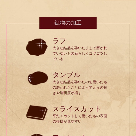
鉱物の加工
ラフ
大きな結晶を砕いたままで磨かれ
ていないもの石らしくゴツゴツし
ている
タンブル
大きな結晶を砕いたのち磨いたも
の磨かれたことによって元々の輝
きや透明度が増す
スライスカット
平たくカットして磨いたもの表面
の模様が見やすい