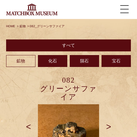
HOME
>
鉱物
>
082_グリーンサファイア
すべて
鉱物
化石
隕石
宝石
082
グリーンサファ
イア
<
>