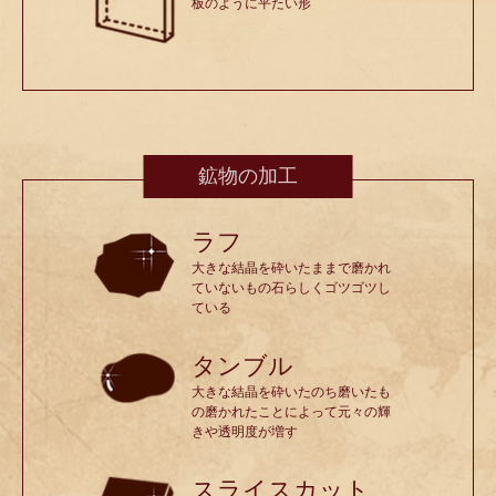
板のように平たい形
鉱物の加工
ラフ
大きな結晶を砕いたままで磨かれ
ていないもの石らしくゴツゴツし
ている
タンブル
大きな結晶を砕いたのち磨いたも
の磨かれたことによって元々の輝
きや透明度が増す
スライスカット