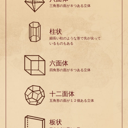
三角形の面が８つある立体
柱状
細長い柱のような形で先が尖って
いるものもある
六面体
四角形の面が６つある立体
十二面体
五角形の面が１２個ある立体
板状