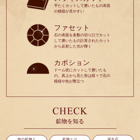
平たくカットして磨いたもの表面
の模様が見やすい
ファセット
石の表面を多数の切り口でカット
して磨いたもの計算されたカット
から反射した光が輝く
カボション
ドーム状にカットして磨いたも
の。真上から見た形は様々で石の
模様や色が際立つ
鉱物を知る
他の鉱物と
鉱物とは
誕生石