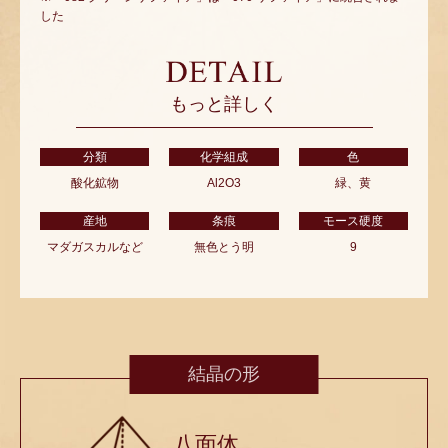
した
もっと詳しく
分類
化学組成
色
酸化鉱物
Al2O3
緑、黄
産地
条痕
モース硬度
マダガスカルなど
無色とう明
9
結晶の形
八面体