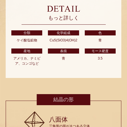
もっと詳しく
分類
化学組成
色
ケイ酸塩鉱物
Cu5(SiO3)4(OH)2
青
産地
条痕
モース硬度
アメリカ、ナミビ
青
3.5
ア、コンゴなど
結晶の形
八面体
三角形の面が８つある立体