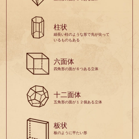
柱状
細長い柱のような形で先が尖って
いるものもある
六面体
四角形の面が６つある立体
十二面体
五角形の面が１２個ある立体
板状
板のように平たい形