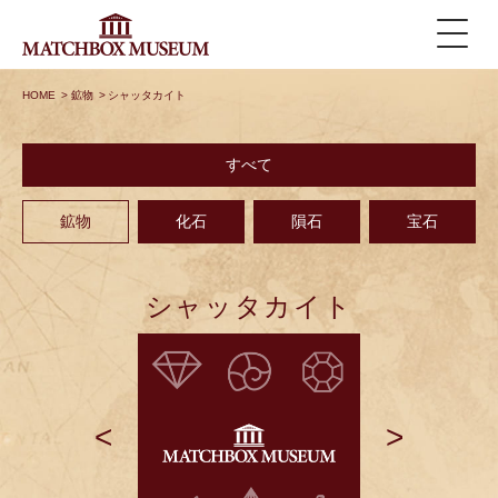
HOME
>
鉱物
>
シャッタカイト
すべて
鉱物
化石
隕石
宝石
シャッタカイト
<
>