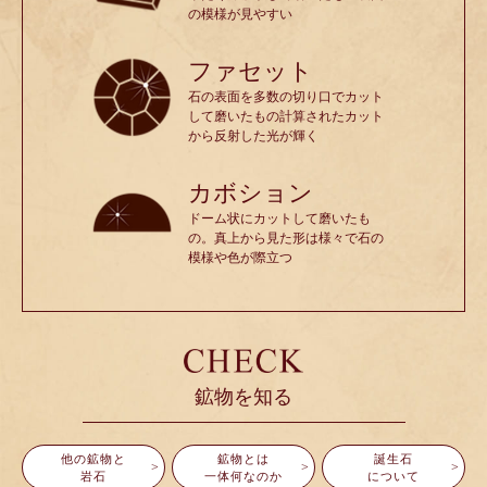
の模様が見やすい
ファセット
石の表面を多数の切り口でカット
して磨いたもの計算されたカット
から反射した光が輝く
カボション
ドーム状にカットして磨いたも
の。真上から見た形は様々で石の
模様や色が際立つ
鉱物を知る
他の鉱物と
鉱物とは
誕生石
岩石
一体何なのか
について