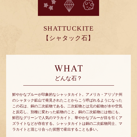
SHATTUCKITE
【シャタック石】
どんな石？
鮮やかなブルーが印象的なシャッタカイト。アメリカ・アリゾナ州
のシャタック鉱山で発見されたことからこう呼ばれるようになった
この石は、銅の二次鉱物である。二次鉱物とは元の鉱物が水や空気
と反応し、別種に変わった鉱物のこと。銅の二次鉱物には他にも、
鮮烈なグリーンで人気のマラカイト、華やかなブルーが目を引くア
ズライトなどが存在する。シャッタカイトは銅の二次鉱物同士、マ
ラカイトと混じり合った状態で産出することも多い。