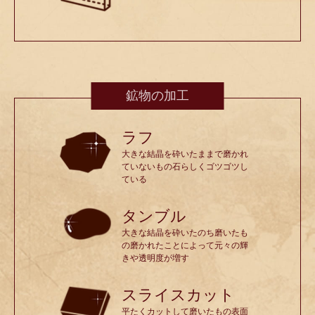
鉱物の加工
ラフ
大きな結晶を砕いたままで磨かれ
ていないもの石らしくゴツゴツし
ている
タンブル
大きな結晶を砕いたのち磨いたも
の磨かれたことによって元々の輝
きや透明度が増す
スライスカット
平たくカットして磨いたもの表面