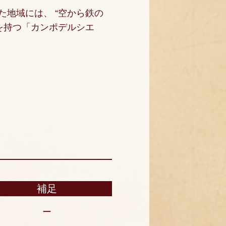
地域には、 “空から鉄の
を持つ「カンポデルシエ
補足
ー