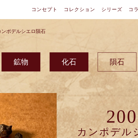
コンセプト
コレクション
シリーズ
コ
_カンポデルシエロ隕石
鉱物
化石
隕石
200
カンポデル