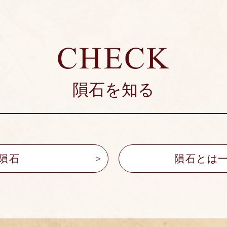
隕石を知る
隕石
隕石とは