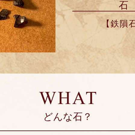
石
【鉄隕
どんな石？