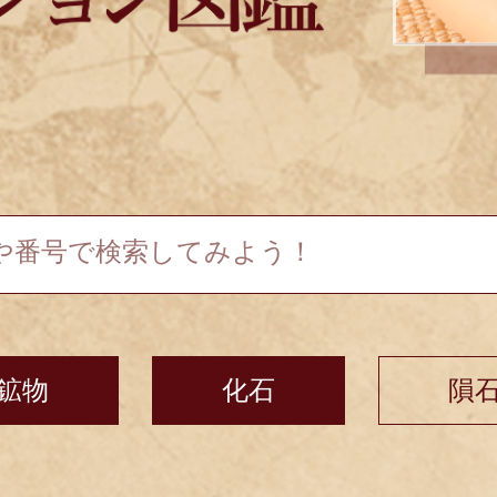
鉱物
化石
隕