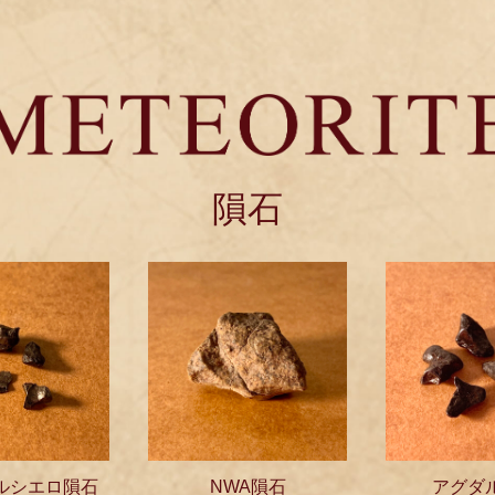
隕石
ルシエロ隕石
NWA隕石
アグダ