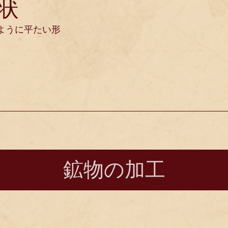
状
ように平たい形
鉱物の加工