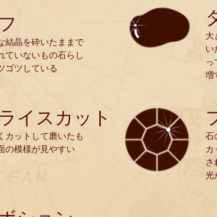
フ
大
な結晶を砕いたままで
い
れていないもの石らし
っ
ツゴツしている
増
ライスカット
くカットして磨いたも
石
面の模様が見やすい
カ
さ
光