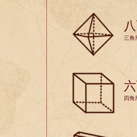
八
三角
六
四角