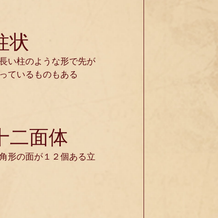
柱状
長い柱のような形で先が
っているものもある
十二面体
角形の面が１２個ある立