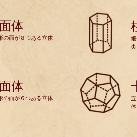
面体
形の面が８つある立体
細
尖
面体
形の面が６つある立体
五
体