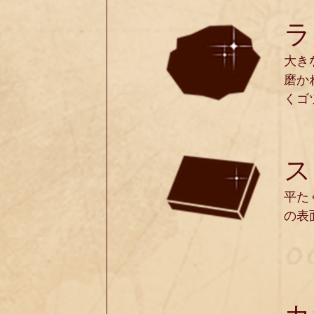
ラ
大き
磨か
くゴ
ス
平た
の表