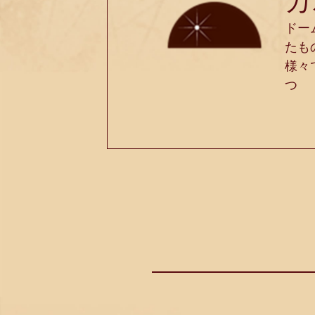
カ
ドー
たも
様々
つ