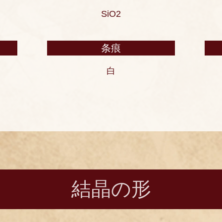
SiO2
条痕
白
結晶の形