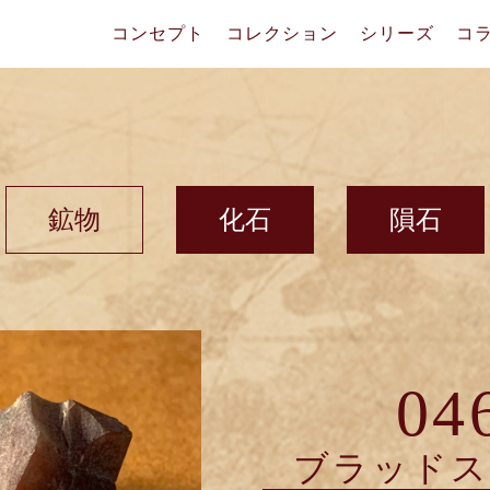
コンセプト
コレクション
シリーズ
コ
鉱物
化石
隕石
04
ブラッド