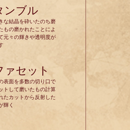
タンブル
きな結晶を砕いたのち磨
たもの磨かれたことによ
て元々の輝きや透明度が
す
ファセット
の表面を多数の切り口で
ットして磨いたもの計算
れたカットから反射した
が輝く