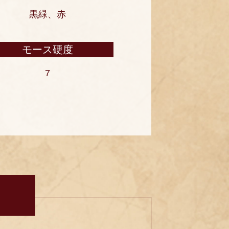
黒緑、赤
モース硬度
7