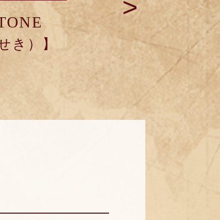
>
TONE
せき）】